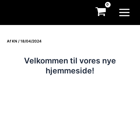
Gå
til
Main
indholdet
Menu
Af
KN
/
18/04/2024
Velkommen til vores nye
hjemmeside!