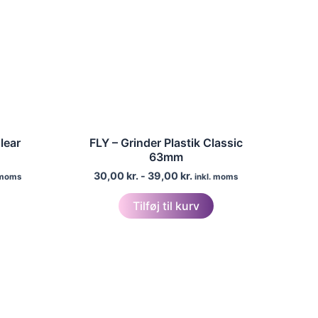
på
varesiden
varesiden
lear
FLY – Grinder Plastik Classic
63mm
30,00
kr.
-
39,00
kr.
 moms
inkl. moms
Tilføj til kurv