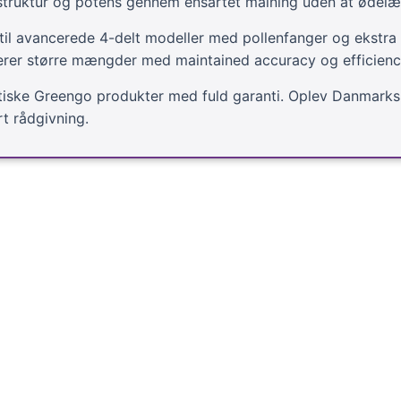
struktur og potens gennem ensartet malning uden at ødel
til avancerede 4-delt modeller med pollenfanger og ekstra 
terer større mængder med maintained accuracy og efficienc
ntiske Greengo produkter med fuld garanti. Oplev Danmarks 
t rådgivning.