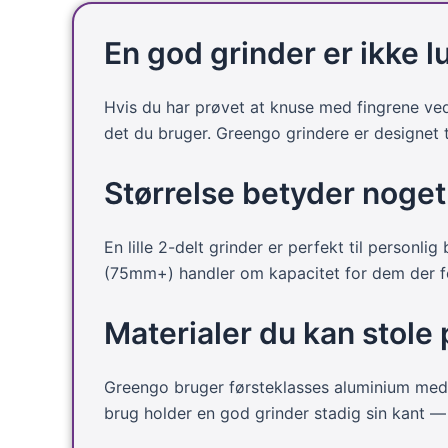
kan
vælges
En god grinder er ikke 
på
varesiden
Hvis du har prøvet at knuse med fingrene ved d
det du bruger. Greengo grindere er designet
Størrelse betyder noget
En lille 2-delt grinder er perfekt til personl
(75mm+) handler om kapacitet for dem der for
Materialer du kan stole 
Greengo bruger førsteklasses aluminium med 
brug holder en god grinder stadig sin kant — 