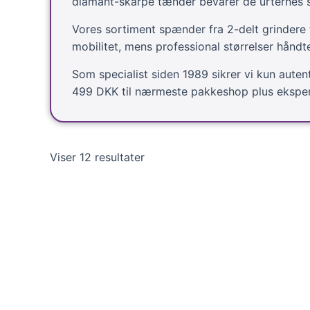
diamant-skarpe tænder bevarer de urternes 
Vores sortiment spænder fra 2-delt grindere 
mobilitet, mens professional størrelser hånd
Som specialist siden 1989 sikrer vi kun aute
499 DKK til nærmeste pakkeshop plus eksper
Sorteret
Viser 12 resultater
efter
popularitet