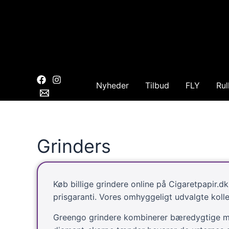
Gå
til
indholdet
Nyheder
Tilbud
FLY
Rul
Grinders
Køb billige grindere online på Cigaretpapir.
prisgaranti. Vores omhyggeligt udvalgte koll
Greengo grindere kombinerer bæredygtige mat