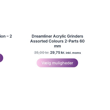
ion – 2
Dreamliner Acrylic Grinders
Assorted Colours 2-Parts 60
mm
Den
Den
35,00
kr.
29,75
kr.
inkl. moms
Dette
oprindelige
aktuelle
Dette
vare
pris
pris
Vælg muligheder
var:
er:
vare
har
35,00 kr..
29,75 kr..
har
flere
flere
varianter.
varianter.
Mulighederne
Mulighederne
kan
kan
vælges
vælges
på