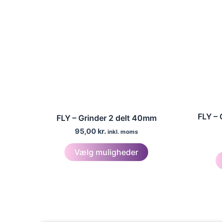
FLY – 
FLY – Grinder 2 delt 40mm
95,00
kr.
inkl. moms
Dette
Vælg muligheder
vare
har
flere
varianter.
Mulighederne