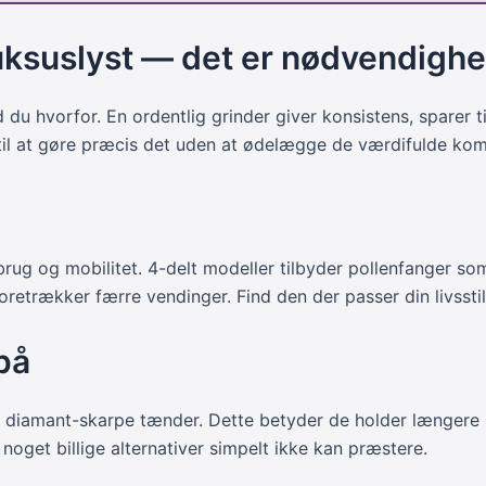
kan
vælges
luksuslyst — det er nødvendigh
på
varesiden
u hvorfor. En ordentlig grinder giver konsistens, sparer ti
 til at gøre præcis det uden at ødelægge de værdifulde ko
ig brug og mobilitet. 4-delt modeller tilbyder pollenfanger s
etrækker færre vendinger. Find den der passer din livsstil
på
diamant-skarpe tænder. Dette betyder de holder længere og
noget billige alternativer simpelt ikke kan præstere.