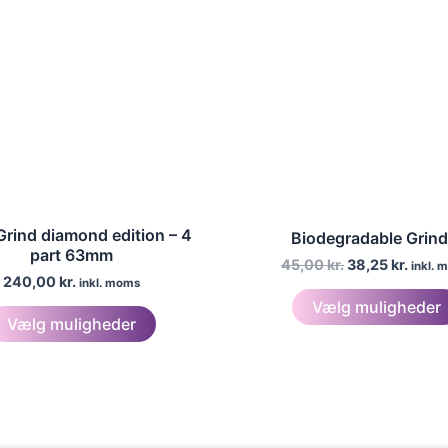
på
varesiden
Grind diamond edition – 4
Biodegradable Grind
part 63mm
Den
Den
45,00
kr.
38,25
kr.
inkl. 
240,00
kr.
oprindelige
aktue
inkl. moms
pris
pris
Vælg muligheder
Dette
var:
er:
Vælg muligheder
vare
45,00 kr..
38,25 
har
flere
varianter.
Mulighederne