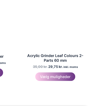
Acrylic Grinder Leaf Colours 2-
er
Parts 60 mm
moms
Den
Den
lle
35,00
kr.
29,75
kr.
inkl. moms
Dette
oprindelige
aktuelle
Dette
pris
pris
vare
Vælg muligheder
var:
er:
vare
kr..
har
35,00 kr..
29,75 kr..
har
flere
flere
varianter.
varianter.
Mulighederne
Mulighederne