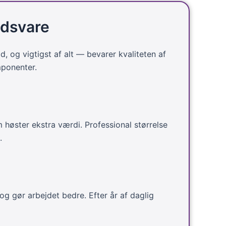
kan
kan
vælges
vælges
edsvare
på
på
varesiden
varesiden
d, og vigtigst af alt — bevarer kvaliteten af
mponenter.
om høster ekstra værdi. Professional størrelse
.
 gør arbejdet bedre. Efter år af daglig