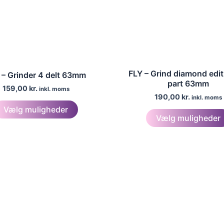
FLY – Grind diamond edit
 – Grinder 4 delt 63mm
part 63mm
159,00
kr.
inkl. moms
190,00
kr.
inkl. moms
Dette
Vælg muligheder
vare
Vælg muligheder
har
flere
varianter.
Mulighederne
kan
vælges
på
varesiden