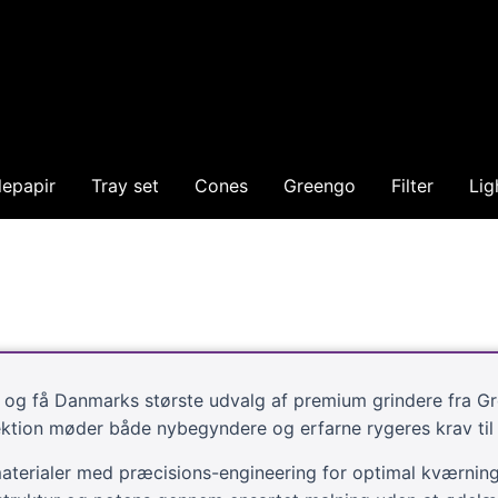
lepapir
Tray set
Cones
Greengo
Filter
Lig
dk og få Danmarks største udvalg af premium grindere fra G
ektion møder både nybegyndere og erfarne rygeres krav til 
erialer med præcisions-engineering for optimal kværning.