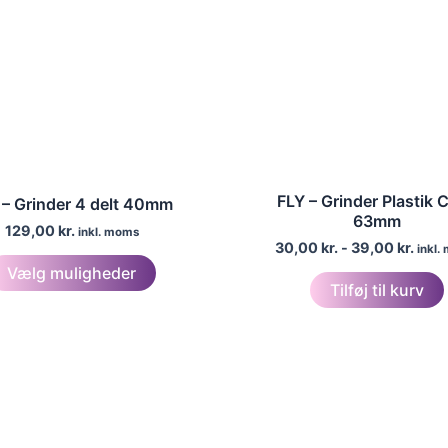
FLY – Grinder Plastik C
 – Grinder 4 delt 40mm
63mm
129,00
kr.
inkl. moms
30,00
kr.
-
39,00
kr.
inkl.
Dette
Vælg muligheder
vare
Tilføj til kurv
har
flere
varianter.
Mulighederne
kan
vælges