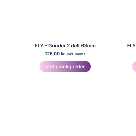
FLY – Grinder 2 delt 63mm
FLY
125,00
kr.
inkl. moms
Dette
Vælg muligheder
vare
har
flere
varianter.
Mulighederne
kan
vælges
på
varesiden