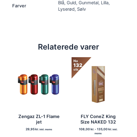
Blå, Guld, Gunmetal, Lilla,
Farver
Lyserød, Sølv
Relaterede varer
Nu
132
stk.
Zengaz ZL-1 Flame
FLY ConeZ King
jet
Size NAKED 132
29,95
kr.
108,00
kr.
-
135,00
kr.
inkl. moms
inkl.
moms
Dette