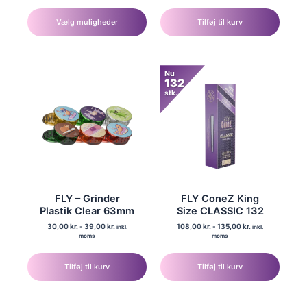
vare
Vælg muligheder
Tilføj til kurv
har
flere
varianter.
Nu
Mulighederne
132
stk.
kan
vælges
på
varesiden
FLY – Grinder
FLY ConeZ King
Plastik Clear 63mm
Size CLASSIC 132
30,00
kr.
-
39,00
kr.
108,00
kr.
-
135,00
kr.
inkl.
inkl.
moms
moms
Tilføj til kurv
Tilføj til kurv