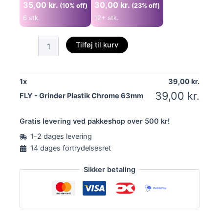
35,00
kr.
30,00
kr.
(10% off)
(23% off)
6 stk.
12+ stk.
FLY
Tilføj til kurv
-
Grinder
Plastik
Chrome
1
x
39,00
kr.
63mm
39,00
kr.
FLY - Grinder Plastik Chrome 63mm
antal
Alternative:
Gratis levering ved pakkeshop over 500 kr!
1-2 dages levering
14 dages fortrydelsesret
Sikker betaling