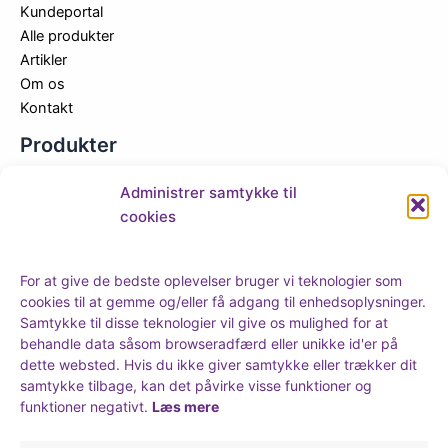
Kundeportal
Alle produkter
Artikler
Om os
Kontakt
Produkter
Nyheder
Administrer samtykke til
Tilbud
cookies
FLY
Rullepapir
For at give de bedste oplevelser bruger vi teknologier som
Cones
cookies til at gemme og/eller få adgang til enhedsoplysninger.
Filter
Samtykke til disse teknologier vil give os mulighed for at
Tray set
behandle data såsom browseradfærd eller unikke id'er på
Lighter
dette websted. Hvis du ikke giver samtykke eller trækker dit
Tilbehør
samtykke tilbage, kan det påvirke visse funktioner og
funktioner negativt.
Læs mere
Kontakt
+45 86 42 45 49