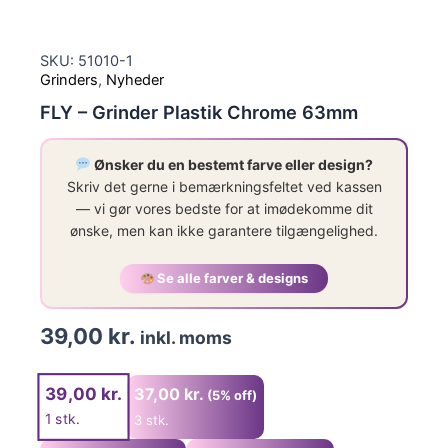
SKU: 51010-1
Grinders
,
Nyheder
FLY – Grinder Plastik Chrome 63mm
Ønsker du en bestemt farve eller design?
Skriv det gerne i bemærkningsfeltet ved kassen
— vi gør vores bedste for at imødekomme dit
ønske, men kan ikke garantere tilgængelighed.
Se alle farver & designs
39,00
kr.
inkl. moms
39,00
kr.
37,00
kr.
(5% off)
1
stk.
3 stk.