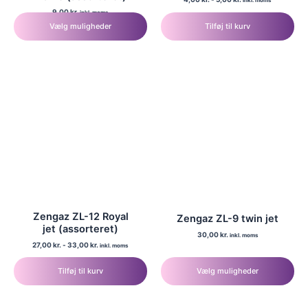
inkl. moms
9,00
kr.
inkl. moms
Vælg muligheder
Tilføj til kurv
Dette
vare
har
flere
varianter.
Mulighederne
kan
vælges
på
varesiden
Zengaz ZL-12 Royal
Zengaz ZL-9 twin jet
jet (assorteret)
30,00
kr.
inkl. moms
27,00
kr.
-
33,00
kr.
inkl. moms
Dette
vare
Tilføj til kurv
Vælg muligheder
har
flere