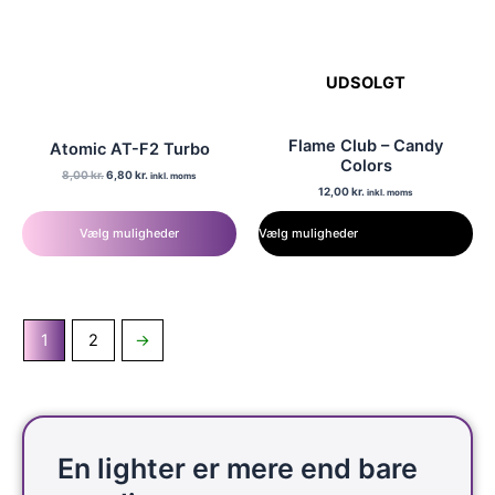
vælges
på
varesiden
UDSOLGT
Flame Club – Candy
Atomic AT-F2 Turbo
Colors
Den
Den
8,00
kr.
6,80
kr.
inkl. moms
oprindelige
aktuelle
12,00
kr.
inkl. moms
Dette
pris
pris
Dette
var:
er:
vare
8,00 kr..
6,80 kr..
Vælg muligheder
Vælg muligheder
vare
har
har
flere
flere
varianter.
varianter.
Mulighederne
1
2
→
Mulighederne
kan
kan
vælges
vælges
på
på
varesiden
varesiden
En lighter er mere end bare