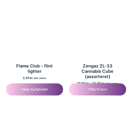
varianter.
Mulighederne
kan
vælges
på
varesiden
Flame Club – flint
Zengaz ZL-33
lighter
Cannabis Cube
(assorteret)
3,25
kr.
inkl. moms
27,00
kr.
-
33,00
kr.
Dette
inkl. moms
Vælg muligheder
Tilføj til kurv
vare
har
flere
varianter.
Mulighederne
kan