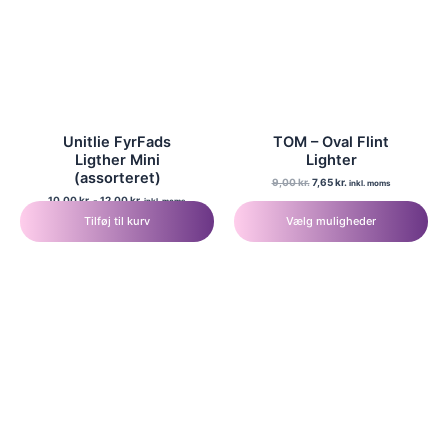
Unitlie FyrFads
TOM – Oval Flint
Ligther Mini
Lighter
(assorteret)
Den
Den
9,00
kr.
7,65
kr.
inkl. moms
oprindelige
aktuelle
10,00
kr.
-
12,00
kr.
inkl. moms
Dette
pris
pris
Tilføj til kurv
Vælg muligheder
var:
er:
vare
9,00 kr..
7,65 kr..
har
flere
varianter.
Mulighederne
kan
vælges
på
varesiden