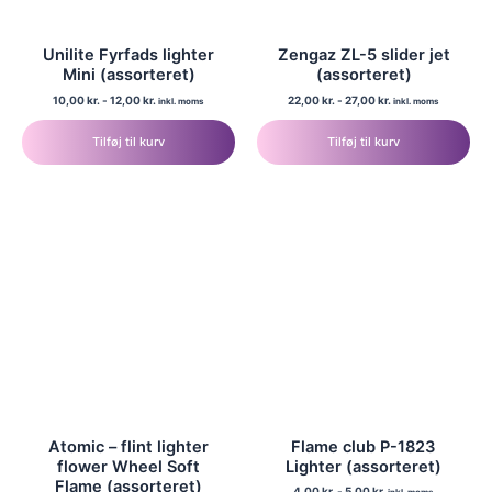
Unilite Fyrfads lighter
Zengaz ZL-5 slider jet
Mini (assorteret)
(assorteret)
10,00
kr.
-
12,00
kr.
22,00
kr.
-
27,00
kr.
inkl. moms
inkl. moms
Tilføj til kurv
Tilføj til kurv
Atomic – flint lighter
Flame club P-1823
flower Wheel Soft
Lighter (assorteret)
Flame (assorteret)
4,00
kr.
-
5,00
kr.