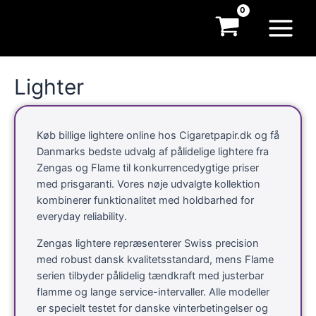
Gå
til
Main
indholdet
Menu
Lighter
Køb billige lightere online hos Cigaretpapir.dk og få
Danmarks bedste udvalg af pålidelige lightere fra
Zengas og Flame til konkurrencedygtige priser
med prisgaranti. Vores nøje udvalgte kollektion
kombinerer funktionalitet med holdbarhed for
everyday reliability.
Zengas lightere repræsenterer Swiss precision
med robust dansk kvalitetsstandard, mens Flame
serien tilbyder pålidelig tændkraft med justerbar
flamme og lange service-intervaller. Alle modeller
er specielt testet for danske vinterbetingelser og