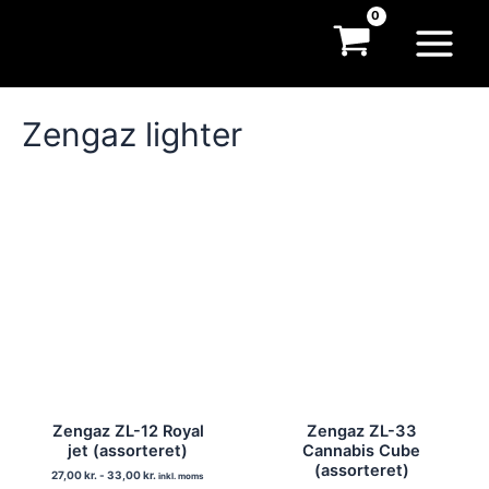
Gå
til
Main
indholdet
Menu
Zengaz lighter
Zengaz ZL-12 Royal
Zengaz ZL-33
jet (assorteret)
Cannabis Cube
(assorteret)
27,00
kr.
-
33,00
kr.
inkl. moms