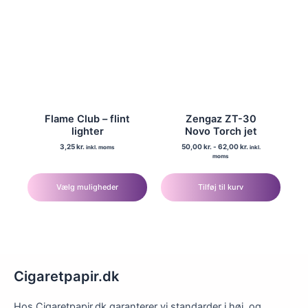
kan
kan
vælges
vælges
på
på
varesiden
varesiden
Flame Club – flint
Zengaz ZT-30
lighter
Novo Torch jet
3,25
kr.
50,00
kr.
-
62,00
kr.
inkl. moms
inkl.
moms
Dette
vare
Vælg muligheder
Tilføj til kurv
har
flere
varianter.
Mulighederne
kan
Cigaretpapir.dk
vælges
på
Hos Cigaretpapir.dk garanterer vi standarder i høj, og