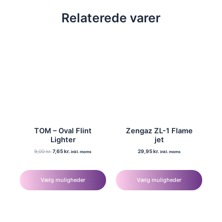
Relaterede varer
TOM – Oval Flint
Zengaz ZL-1 Flame
Lighter
jet
Den
Den
9,00
kr.
7,65
kr.
29,95
kr.
inkl. moms
inkl. moms
oprindelige
aktuelle
Dette
Dette
pris
pris
var:
er:
vare
vare
9,00 kr..
7,65 kr..
Vælg muligheder
Vælg muligheder
har
har
flere
flere
varianter.
varianter.
Mulighederne
Mulighederne