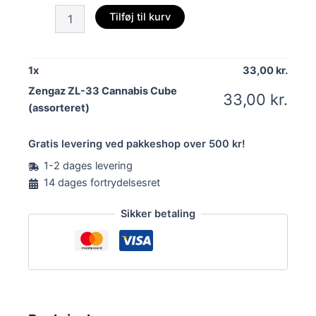
Zengaz
Tilføj til kurv
ZL-
33
Cannabis
Cube
1
x
33,00
kr.
(assorteret)
Zengaz ZL-33 Cannabis Cube
antal
33,00
kr.
(assorteret)
Gratis levering ved pakkeshop over 500 kr!
1-2 dages levering
14 dages fortrydelsesret
Sikker betaling