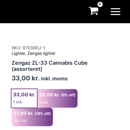
Gå
til
Main
indholdet
Menu
SKU: 97030EU-1
Lighter
,
Zengaz lighter
Zengaz ZL-33 Cannabis Cube
(assorteret)
33,00
kr.
inkl. moms
33,00
kr.
30,00
kr.
(9% off)
1
stk.
3 stk.
27,00
kr.
(18% off)
16+ stk.