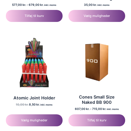
577,00
kr.
-
679,00
kr.
35,00
kr.
inkl. moms
inkl. moms
Dette
Tilføj til kurv
Vælg muligheder
vare
har
flere
varianter.
Mulighederne
kan
vælges
på
varesiden
Cones Small Size
Atomic Joint Holder
Naked BB 900
Den
Den
10,00
kr.
8,50
kr.
inkl. moms
oprindelige
aktuelle
607,00
kr.
-
715,00
kr.
inkl. moms
Dette
pris
pris
var:
er:
vare
10,00 kr..
8,50 kr..
Vælg muligheder
Tilføj til kurv
har