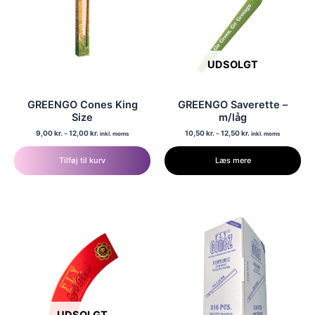
vælges
vælges
på
på
varesiden
varesiden
UDSOLGT
GREENGO Cones King
GREENGO Saverette –
Size
m/låg
9,00
kr.
-
12,00
kr.
10,50
kr.
-
12,50
kr.
inkl. moms
inkl. moms
Tilføj til kurv
Læs mere