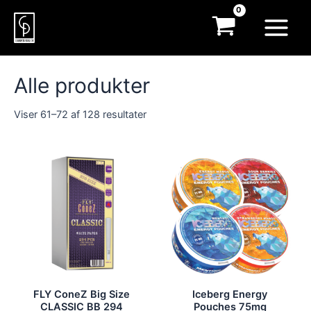
Gå
til
Main
indholdet
Menu
Alle produkter
Sorteret
Viser 61–72 af 128 resultater
efter
popularitet
FLY ConeZ Big Size
Iceberg Energy
CLASSIC BB 294
Pouches 75mg