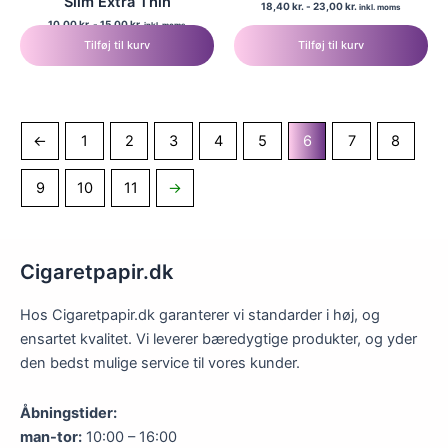
Slim Extra Thin
18,40
kr.
-
23,00
kr.
inkl. moms
10,00
kr.
-
15,00
kr.
inkl. moms
Tilføj til kurv
Tilføj til kurv
←
1
2
3
4
5
6
7
8
9
10
11
→
Cigaretpapir.dk
Hos Cigaretpapir.dk garanterer vi standarder i høj, og
ensartet kvalitet. Vi leverer bæredygtige produkter, og yder
den bedst mulige service til vores kunder.
Åbningstider:
man-tor:
10:00 – 16:00