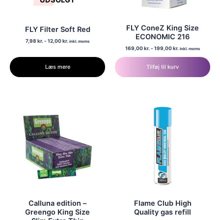
UDSOLGT
FLY ConeZ King Size
FLY Filter Soft Red
ECONOMIC 216
7,98
kr.
-
12,00
kr.
inkl. moms
169,00
kr.
-
199,00
kr.
inkl. moms
Læs mere
Tilføj til kurv
Calluna edition –
Flame Club High
Greengo King Size
Quality gas refill