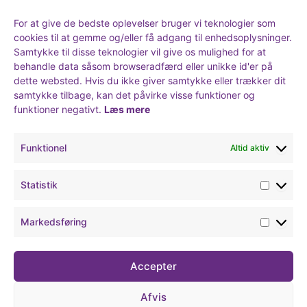
Rullepapir
For at give de bedste oplevelser bruger vi teknologier som
Cones
cookies til at gemme og/eller få adgang til enhedsoplysninger.
Filter
Samtykke til disse teknologier vil give os mulighed for at
Tray set
behandle data såsom browseradfærd eller unikke id'er på
Lighter
dette websted. Hvis du ikke giver samtykke eller trækker dit
Tilbehør
samtykke tilbage, kan det påvirke visse funktioner og
funktioner negativt.
Læs mere
Kontakt
+45 86 42 45 49
support@cigaretpapir.dk
Funktionel
Altid aktiv
CVR: 38684027
Statistik
Face
Instagram
Statistik
Markedsføring
Markeds
Accepter
Afvis