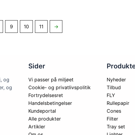
9
10
11
→
Sider
Produkt
j, og
Vi passer på miljøet
Nyheder
er, og
Cookie- og privatlivspolitik
Tilbud
Fortrydelsesret
FLY
Handelsbetingelser
Rullepapir
Kundeportal
Cones
Alle produkter
Filter
Artikler
Tray set
Om os
Lighter