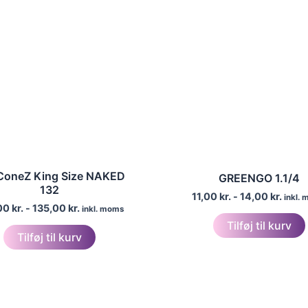
ConeZ King Size NAKED
GREENGO 1.1/4
132
11,00
kr.
-
14,00
kr.
inkl.
00
kr.
-
135,00
kr.
inkl. moms
Tilføj til kurv
Tilføj til kurv