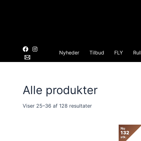
Gå
til
indholdet
Nyheder
Tilbud
FLY
Rul
Alle produkter
Sorteret
Viser 25–36 af 128 resultater
efter
popularitet
Nu
132
stk.