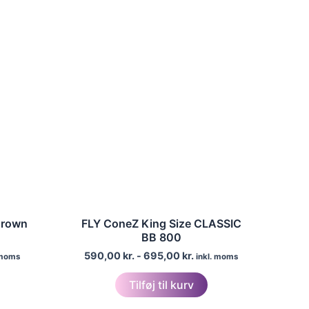
Brown
FLY ConeZ King Size CLASSIC
BB 800
590,00
kr.
-
695,00
kr.
 moms
inkl. moms
Tilføj til kurv