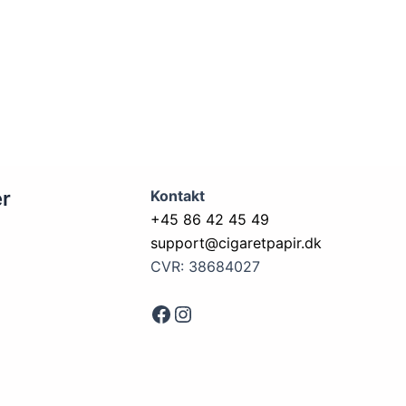
er
Kontakt
+45 86 42 45 49
support@cigaretpapir.dk
CVR: 38684027
Face
Instagram