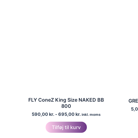
FLY ConeZ King Size NAKED BB
GRE
800
5,
590,00
kr.
-
695,00
kr.
inkl. moms
Tilføj til kurv