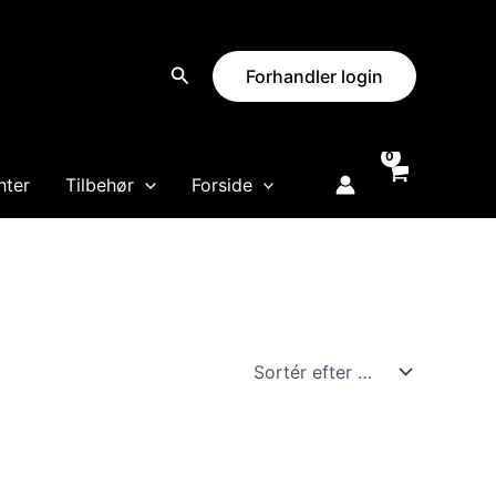
Forhandler login
hter
Tilbehør
Forside