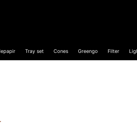
lepapir
Tray set
Cones
Greengo
Filter
Lig