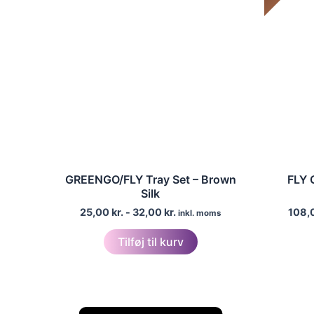
GREENGO/FLY Tray Set – Brown
FLY 
Silk
25,00
kr.
-
32,00
kr.
108,
inkl. moms
Tilføj til kurv