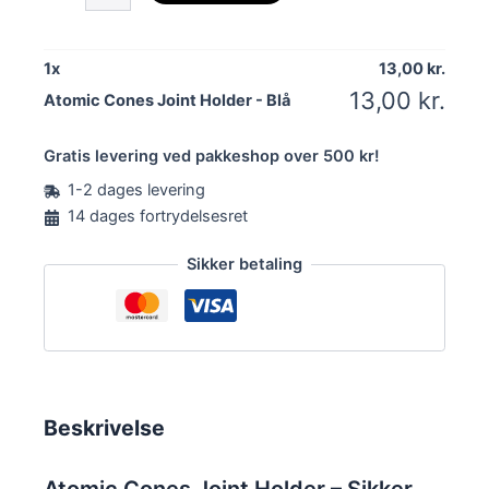
Joint
Holder
antal
1
x
13,00
kr.
13,00
kr.
Atomic Cones Joint Holder - Blå
Gratis levering ved pakkeshop over 500 kr!
1-2 dages levering
14 dages fortrydelsesret
Sikker betaling
Beskrivelse
Atomic Cones Joint Holder – Sikker