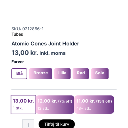
SKU: 0212866-1
Tubes
Atomic Cones Joint Holder
13,00
kr.
inkl. moms
Farver
Bronze
Lilla
Rød
Sølv
Blå
13,00
kr.
12,00
kr.
11,00
kr.
(7% off)
(15% off)
1
stk.
12 stk.
48+ stk.
Atomic
Tilføj til kurv
Cones