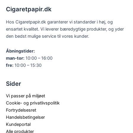
kan
Cigaretpapir.dk
vælges
på
Hos Cigaretpapir.dk garanterer vi standarder i høj, og
varesiden
ensartet kvalitet. Vi leverer bæredygtige produkter, og yder
den bedst mulige service til vores kunder.
Åbningstider:
man-tor:
10:00 – 16:00
fre:
10:00 – 15:30
Sider
Vi passer på miljøet
Cookie- og privatlivspolitik
Fortrydelsesret
Handelsbetingelser
Kundeportal
Alle produkter