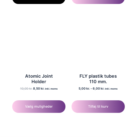
Atomic Joint
FLY plastik tubes
Holder
110 mm.
Den
Den
10,00
kr.
8,50
kr.
5,00
kr.
-
6,00
kr.
inkl. moms
inkl. moms
oprindelige
aktuelle
Dette
pris
pris
var:
er:
vare
10,00 kr..
8,50 kr..
Vælg muligheder
Tilføj til kurv
har
flere
varianter.
Mulighederne