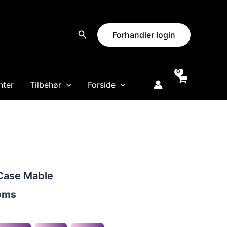
Forhandler login
hter
Tilbehør
Forside
 Case Mable
moms