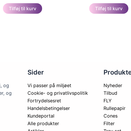
Tilføj til kurv
Tilføj til kurv
Sider
Produkt
j, og
Vi passer på miljøet
Nyheder
er, og
Cookie- og privatlivspolitik
Tilbud
Fortrydelsesret
FLY
Handelsbetingelser
Rullepapir
Kundeportal
Cones
Alle produkter
Filter