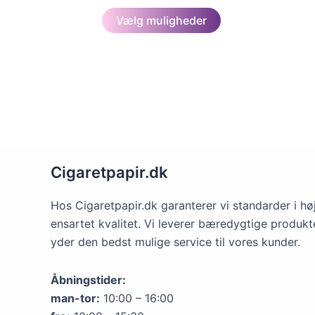
oprindelige
aktuelle
Dette
pris
pris
Vælg muligheder
var:
er:
vare
29,95 kr..
25,46 kr..
har
flere
varianter.
Mulighederne
kan
vælges
på
Cigaretpapir.dk
varesiden
Hos Cigaretpapir.dk garanterer vi standarder i hø
ensartet kvalitet. Vi leverer bæredygtige produkt
yder den bedst mulige service til vores kunder.
Åbningstider:
man-tor:
10:00 – 16:00