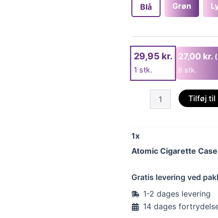
Grøn
L
Blå
29,95
kr.
27,00
kr.
1
stk.
6 stk.
Atomic
Tilføj ti
Cigarette
Case
Mable
antal
1
x
Atomic Cigarette Case
Gratis levering ved pa
1-2 dages levering
14 dages fortrydels