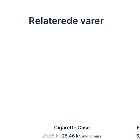
Relaterede varer
Cigarette Case
F
Den
Den
29,95
kr.
25,46
kr.
5
inkl. moms