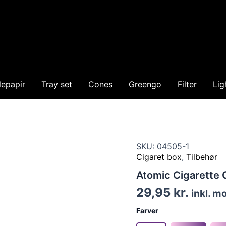
lepapir
Tray set
Cones
Greengo
Filter
Lig
SKU: 04505-1
Cigaret box
,
Tilbehør
Atomic Cigarette
29,95
kr.
inkl. 
Farver