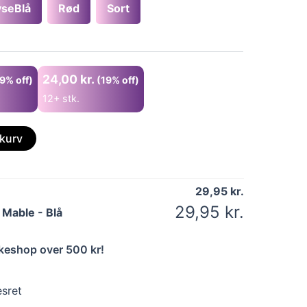
yseBlå
Rød
Sort
24,00
kr.
(9% off)
(19% off)
12+ stk.
l kurv
29,95
kr.
29,95
kr.
 Mable - Blå
kkeshop over 500 kr!
esret