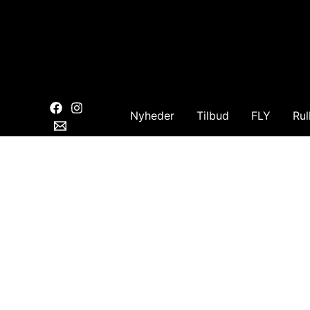
Gå
til
indholdet
Nyheder
Tilbud
FLY
Rul